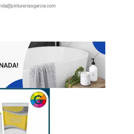
ienda@pintureriasgarcia.com
 NADA!