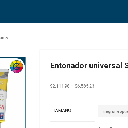
iams
Entonador universal 
$
2,111.98
–
$
6,585.23
TAMAÑO