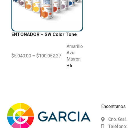
ENTONADOR – SW Color Tone
Amarillo
Azul
$
5,040.00
–
$
100,052.27
Marron
+6
SELECCIONAR OPCIONES
Encontranos
Cno. Gral
Teléfono: