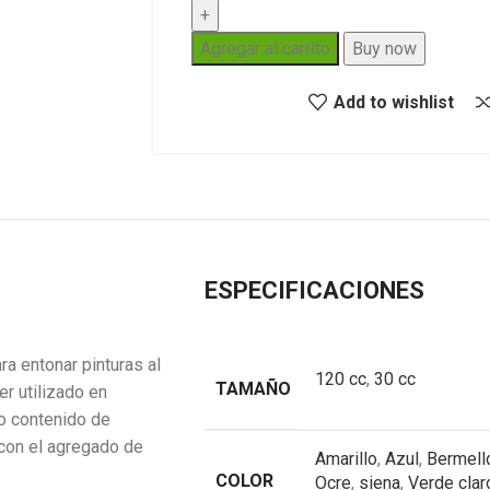
Agregar al carrito
Buy now
Add to wishlist
ESPECIFICACIONES
entonar pinturas al
120 cc
,
30 cc
TAMAÑO
er utilizado en
to contenido de
con el agregado de
Amarillo
,
Azul
,
Bermell
COLOR
Ocre
,
siena
,
Verde clar